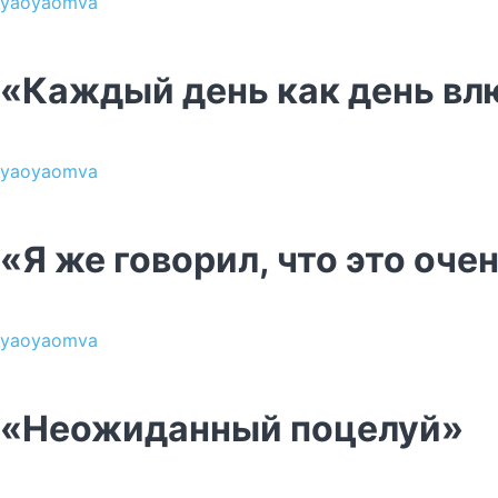
yaoyaomva
«Каждый день как день в
yaoyaomva
«Я же говорил, что это оче
yaoyaomva
«Неожиданный поцелуй»