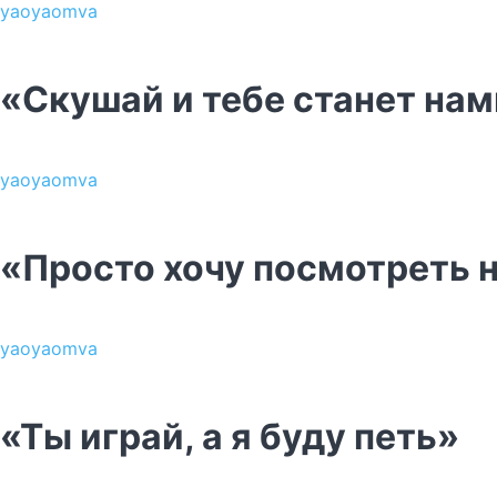
yaoyaomva
«Скушай и тебе станет на
yaoyaomva
«Просто хочу посмотреть н
yaoyaomva
«Ты играй, а я буду петь»