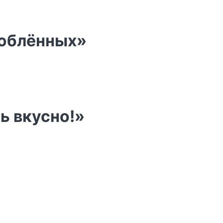
люблённых»
нь вкусно!»