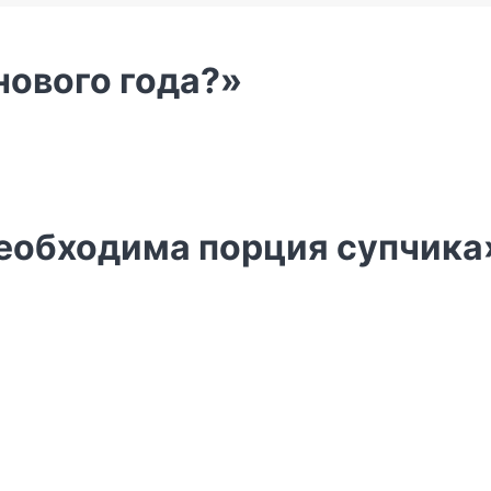
нового года?»
 необходима порция супчика