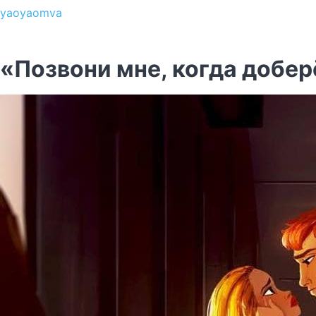
yaoyaomva
«Позвони мне, когда добе