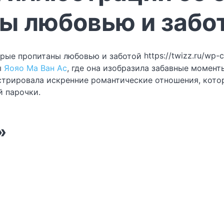
ы любовью и забо
https://twizz.ru/wp
ы
Яояо Ма Ван Ас
, где она изобразила забавные момент
трировала искренние романтические отношения, котор
й парочки.
»