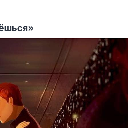
рёшься»