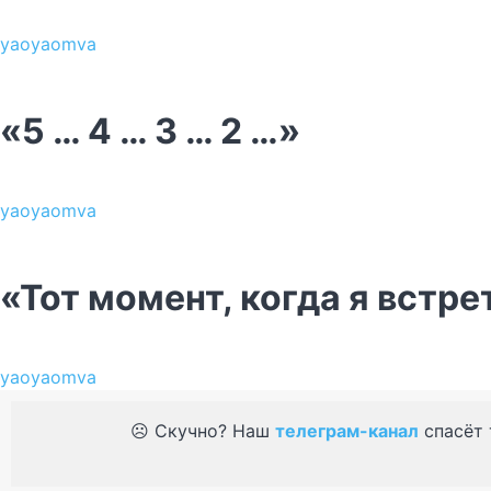
yaoyaomva
«5 … 4 … 3 … 2 …»
yaoyaomva
«Тот момент, когда я встре
yaoyaomva
☹️ Скучно? Наш
телеграм-канал
спасёт 