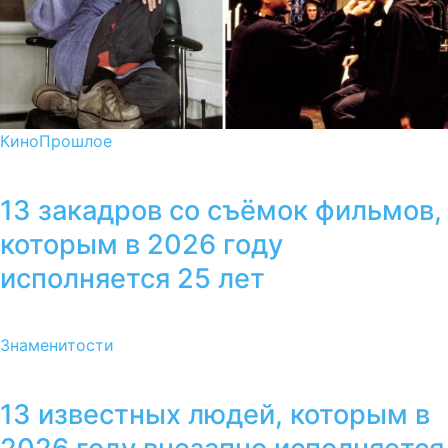
Кино
Прошлое
13 закадров со съёмок фильмов,
которым в 2026 году
исполняется 25 лет
Знаменитости
13 известных людей, которым в