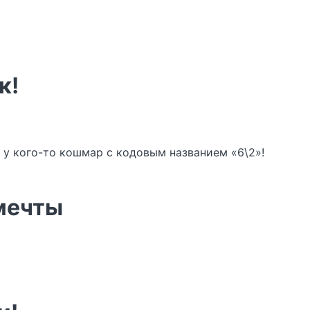
к!
а у кого-то кошмар с кодовым названием «6\2»!
 мечты