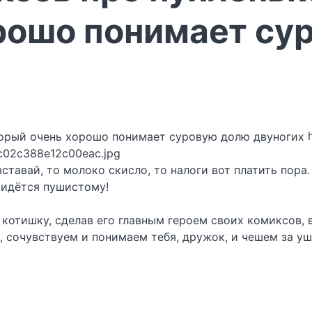
рошо понимает су
c02c388e12c00eac.jpg
 вставай, то молоко скисло, то налоги вот платить пор
ридётся пушистому!
котишку, сделав его главным героем своих комиксов, 
 сочувствуем и понимаем тебя, дружок, и чешем за уш