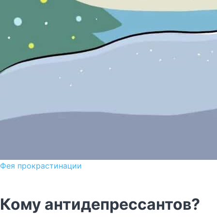
Фея прокрастинации
Кому антидепрессантов?