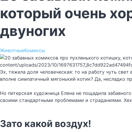
который очень хо
двуногих
Животные
Комиксы
content/uploads/2023/10/1697631757_8c7dd922ad47494f
Эх, тяжела доля человеческая: то на работу чуть свет
вполне симпатичный мягонький котик? Да, несладко п
Но питерская художница Елена не пощадила забавного 
своими стандартными проблемами и страданиями. Хех,
Зато какой воздух!