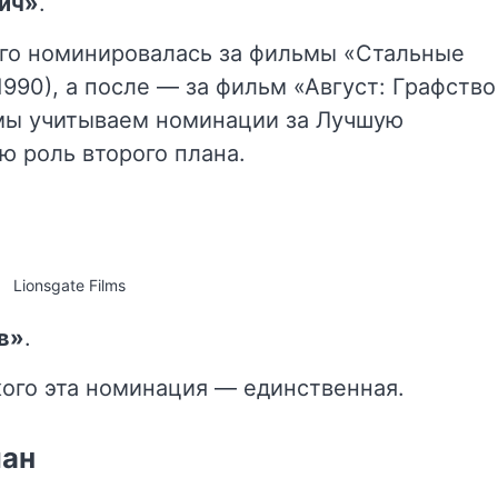
ич»
.
того номинировалась за фильмы «Стальные
1990), а после — за фильм «Август: Графство
 мы учитываем номинации за Лучшую
 роль второго плана.
Lionsgate Films
в»
.
кого эта номинация — единственная.
ман