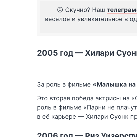
☹️ Скучно? Наш
телеграм
веселое и увлекательное в о
2005 год — Хилари Суон
За роль в фильме
«Малышка на
Это вторая победа актрисы на «О
роль в фильме «Парни не плачут
в её карьере — Хилари Суонк п
2006 год — Риз Уизерсп