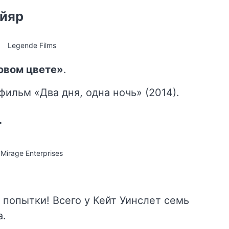
ийяр
Legende Films
овом цвете»
.
фильм «Два дня, одна ночь» (2014).
т
Mirage Enterprises
 попытки! Всего у Кейт Уинслет семь
а.