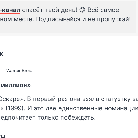
-канал
спасёт твой день! 😄 Всё самое
дном месте. Подписывайся и не пропускай!
к
Warner Bros.
 миллион»
.
скаре». В первый раз она взяла статуэтку з
» (1999). И это две единственные номинаци
редпочитает только побеждать.
ун