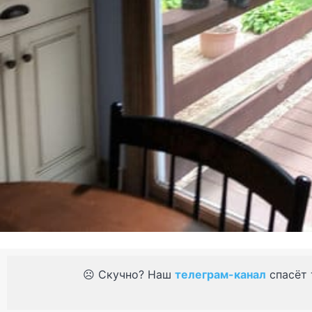
☹️ Скучно? Наш
телеграм-канал
спасёт 