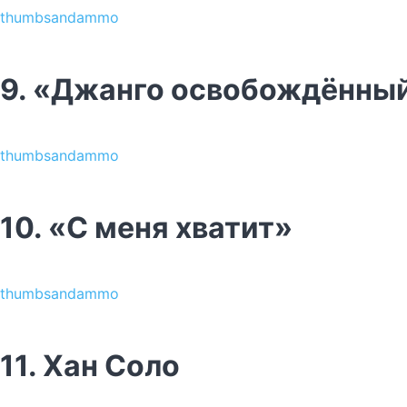
thumbsandammo
9. «Джанго освобождённы
thumbsandammo
10. «С меня хватит»
thumbsandammo
11. Хан Соло