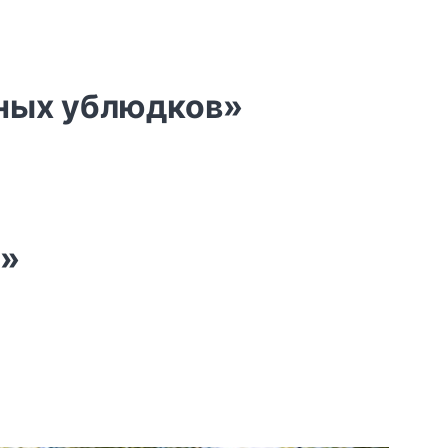
вных ублюдков»
е»