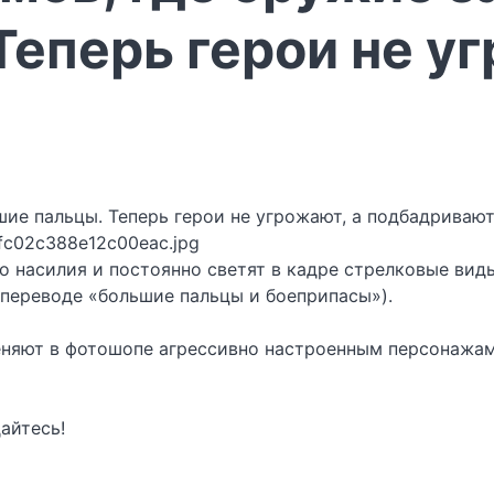
еперь герои не уг
fc02c388e12c00eac.jpg
о насилия и постоянно светят в кадре стрелковые вид
 переводе «большие пальцы и боеприпасы»).
меняют в фотошопе агрессивно настроенным персонажа
айтесь!