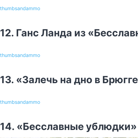
thumbsandammo
12. Ганс Ланда из «Бессла
thumbsandammo
13. «Залечь на дно в Брюгг
thumbsandammo
14. «Бесславные ублюдки»