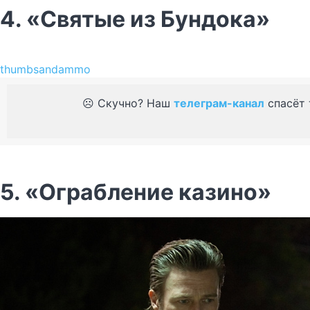
4. «Святые из Бундока»
thumbsandammo
☹️ Скучно? Наш
телеграм-канал
спасёт 
5. «Ограбление казино»