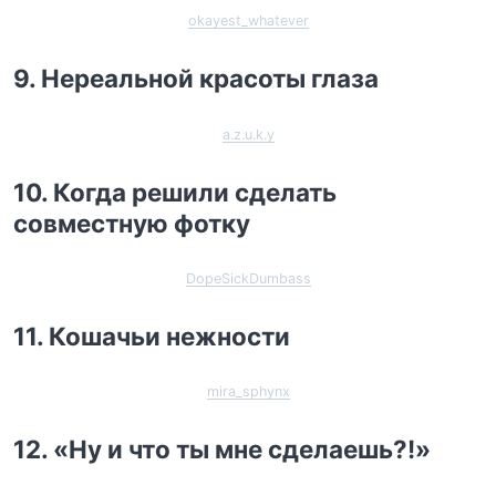
okayest_whatever
9. Нереальной красоты глаза
a.z.u.k.y
10. Когда решили сделать
совместную фотку
DopeSickDumbass
11. Кошачьи нежности
mira_sphynx
12. «Ну и что ты мне сделаешь?!»