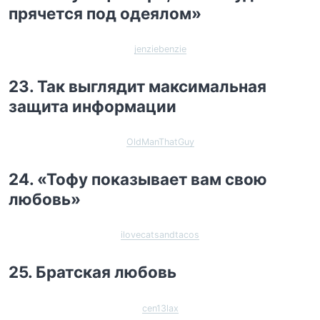
прячется под одеялом»
jenziebenzie
23. Так выглядит максимальная
защита информации
OldManThatGuy
24. «Тофу показывает вам свою
любовь»
ilovecatsandtacos
25. Братская любовь
cen13lax