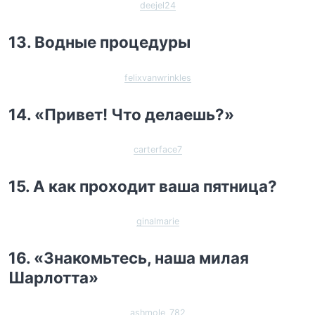
deejel24
13. Водные процедуры
felixvanwrinkles
14. «Привет! Что делаешь?»
carterface7
15. А как проходит ваша пятница?
ginalmarie
16. «Знакомьтесь, наша милая
Шарлотта»
ashmole_782