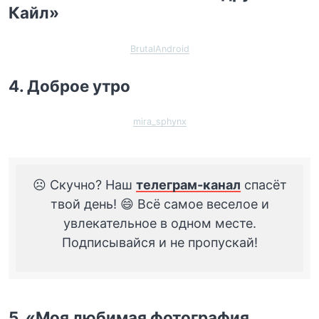
Кайл»
BrutalAndroid
4. Доброе утро
mira_sphynx
☹️ Скучно? Наш
телеграм-канал
спасёт
твой день! 😄 Всё самое веселое и
увлекательное в одном месте.
Подписывайся и не пропускай!
5. «Моя любимая фотография