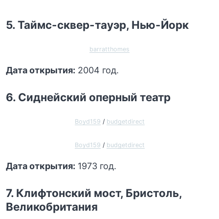
5. Таймс-сквер-тауэр, Нью-Йорк
barratthomes
Дата открытия:
2004 год.
6. Сиднейский оперный театр
Boyd159
/
budgetdirect
Boyd159
/
budgetdirect
Дата открытия:
1973 год.
7. Клифтонский мост, Бристоль,
Великобритания