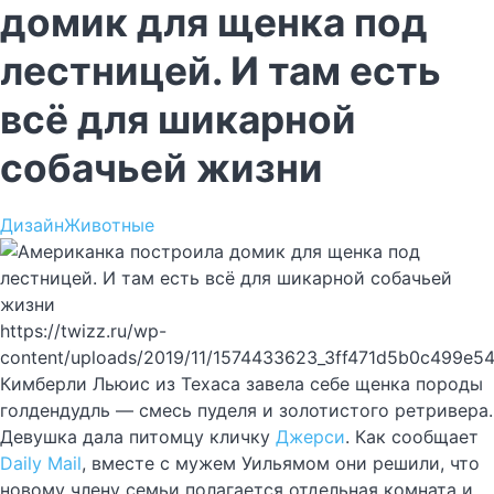
домик для щенка под
лестницей. И там есть
всё для шикарной
собачьей жизни
Дизайн
Животные
https://twizz.ru/wp-
content/uploads/2019/11/1574433623_3ff471d5b0c499e5
Кимберли Льюис из Техаса завела себе щенка породы
голдендудль — смесь пуделя и золотистого ретривера.
Девушка дала питомцу кличку
Джерси
. Как сообщает
Daily Mail
, вместе с мужем Уильямом они решили, что
новому члену семьи полагается отдельная комната и