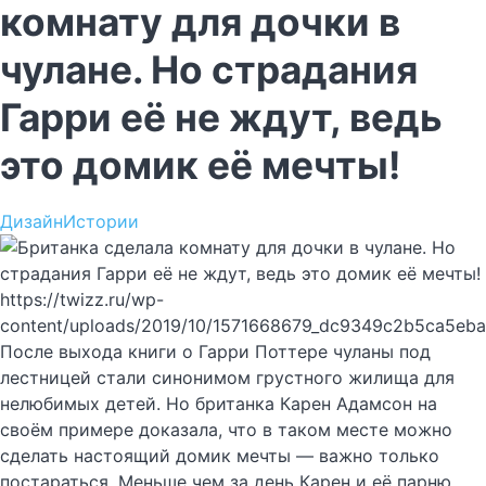
комнату для дочки в
чулане. Но страдания
Гарри её не ждут, ведь
это домик её мечты!
Дизайн
Истории
https://twizz.ru/wp-
content/uploads/2019/10/1571668679_dc9349c2b5ca5eb
После выхода книги о Гарри Поттере чуланы под
лестницей стали синонимом грустного жилища для
нелюбимых детей. Но британка Карен Адамсон на
своём примере доказала, что в таком месте можно
сделать настоящий домик мечты — важно только
постараться. Меньше чем за день Карен и её парню