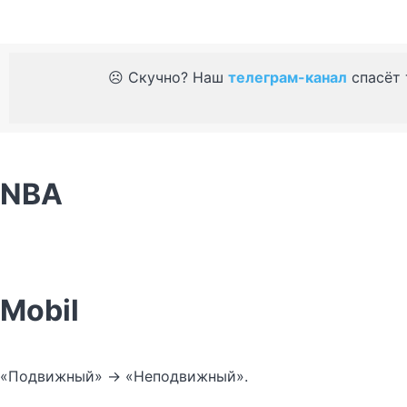
☹️ Скучно? Наш
телеграм-канал
спасёт 
NBA
Mobil
«Подвижный» -> «Неподвижный».