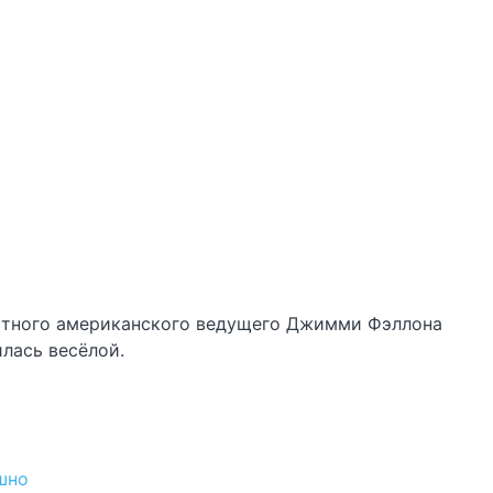
вестного американского ведущего Джимми Фэллона
илась весёлой.
шно