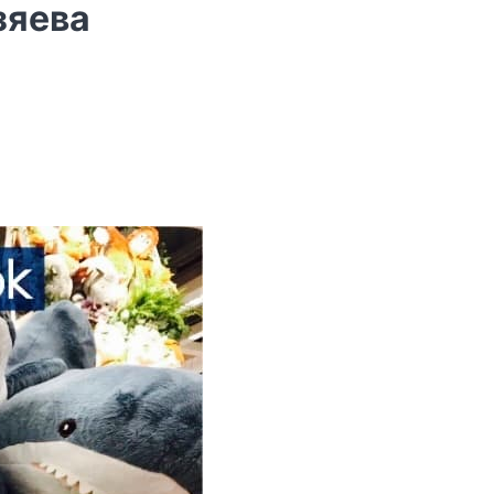
зяева