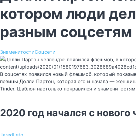
котором люди дел
разным соцсетям
Знаменитости
Соцсети
content/uploads/2020/01/1580197683_3028689a4028cd1
В соцсетях появился новый флешмоб, который показыв
певицы Долли Партон, которая его и начала — женщина
Tinder. Шаблон настолько понравился и знаменитостя
2020 год начался с нового
JaredLeto