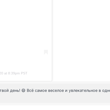
20 at 8:39pm PST
твой день! 😄 Всё самое веселое и увлекательное в од