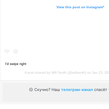
View this post on Instagram*
I’d swipe right
A post shared by
Will Smith
(@willsmith) on
Jan 23, 20
☹️ Скучно? Наш
телеграм-канал
спасёт 