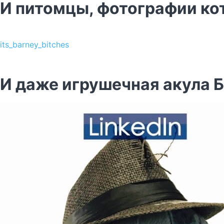
И питомцы, фотографии ко
its_barney_bitches
И даже игрушечная акула Б