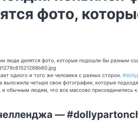
ятся фото, котор
d1279c61521268b60.jpg
ает одного и того же человека с разных сторон.
#dolly
 выложила четыре свои фотографии, которые подходят 
м, и обычным людям, что все массово присоединились 
 челленджа — #dollypartonc