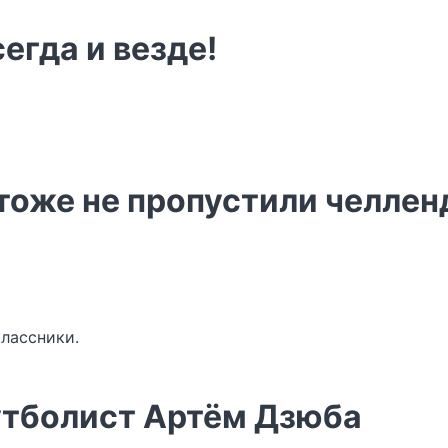
егда и везде!
тоже не пропустили челлен
классники.
утболист Артём Дзюба