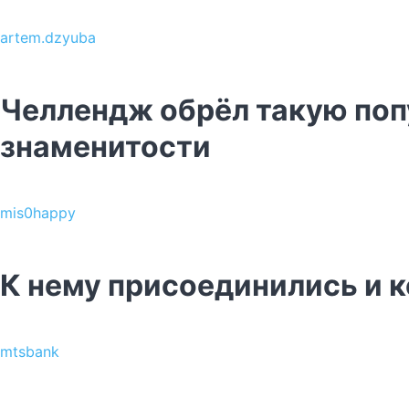
artem.dzyuba
Челлендж обрёл такую попу
знаменитости
mis0happy
К нему присоединились и 
mtsbank