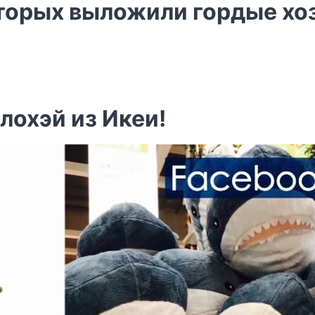
торых выложили гордые хо
лохэй из Икеи!