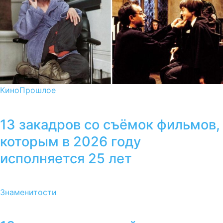
Кино
Прошлое
13 закадров со съёмок фильмов,
которым в 2026 году
исполняется 25 лет
Знаменитости