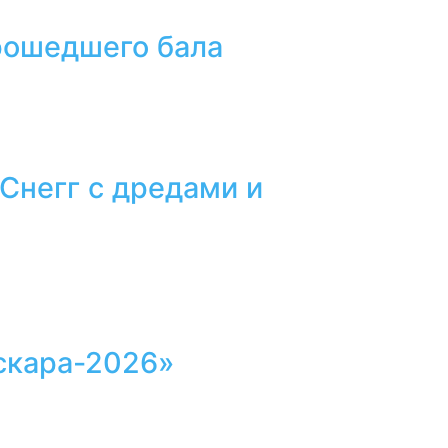
прошедшего бала
 Снегг с дредами и
скара-2026»