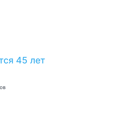
тся 45 лет
зов