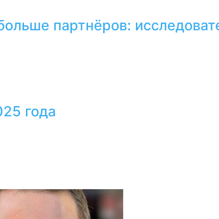
 больше партнёров: исследоват
025 года