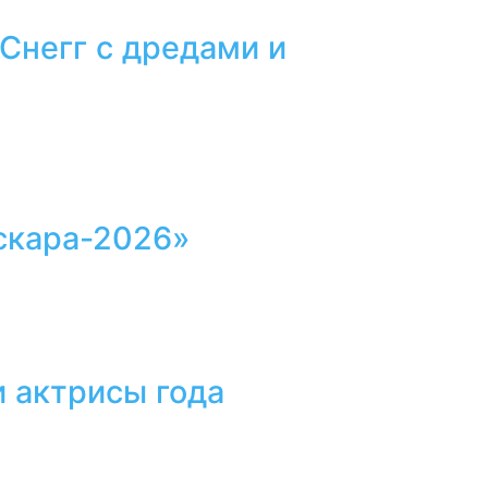
 Снегг с дредами и
скара-2026»
 актрисы года