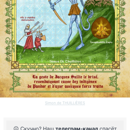
Simon de THUILLIÈRES
☹️ Скучно? Наш
телеграм-канал
спасёт