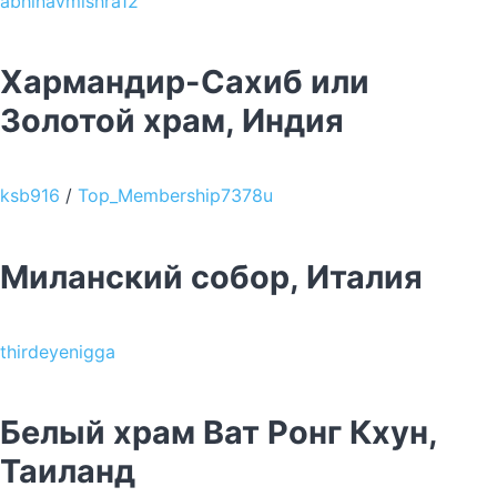
abhinavmishra12
Хармандир-Сахиб или
Золотой храм, Индия
ksb916
/
Top_Membership7378u
Миланский собор, Италия
thirdeyenigga
Белый храм Ват Ронг Кхун,
Таиланд