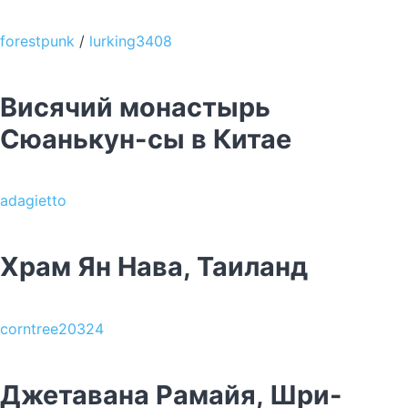
forestpunk
/
lurking3408
Висячий монастырь
Сюанькун-сы в Китае
adagietto
Храм Ян Нава, Таиланд
corntree20324
Джетавана Рамайя, Шри-