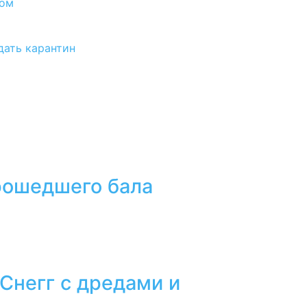
сом
дать карантин
прошедшего бала
 Снегг с дредами и