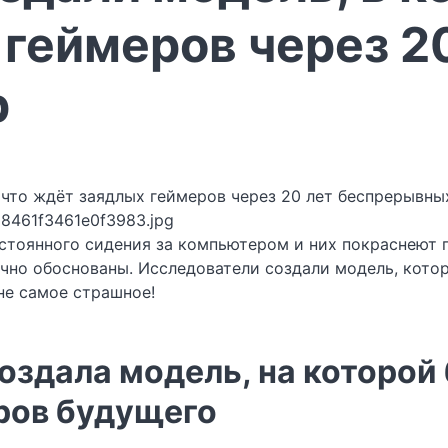
 геймеров через 2
р
8461f3461e0f3983.jpg
остоянного сидения за компьютером и них покраснеют 
учно обоснованы. Исследователи создали модель, котор
не самое страшное!
оздала модель, на которо
ров будущего