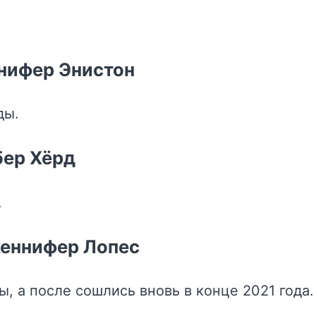
нифер Энистон
ды.
бер Хёрд
.
женнифер Лопес
ы, а после сошлись вновь в конце 2021 года.