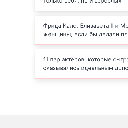
только себя, но и взрослых
Фрида Кало, Елизавета II и М
женщины, если бы делали пл
11 пар актёров, которые сыг
оказывались идеальным допо