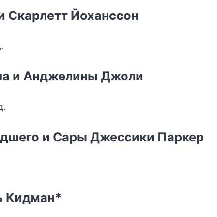
и Скарлетт Йоханссон
.
на и Анджелины Джоли
д.
адшего и Сары Джессики Паркер
ь Кидман*