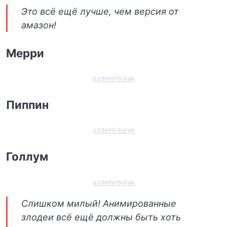
Это всё ещё лучше, чем версия от
амазон!
Мерри
ozdemirburak
Пиппин
ozdemirburak
Голлум
ozdemirburak
Слишком милый! Анимированные
злодеи всё ещё должны быть хоть