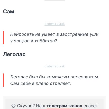
Сэм
ozdemirburak
Нейросеть не умеет в заострённые уши
у эльфов и хоббитов?
Леголас
ozdemirburak
Леголас был бы комичным персонажем.
Сам себе в плечо стреляет.
☹️ Скучно? Наш
телеграм-канал
спасёт