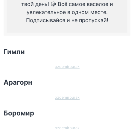
твой день! 😄 Всё самое веселое и
увлекательное в одном месте.
Подписывайся и не пропускай!
Гимли
ozdemirburak
Арагорн
ozdemirburak
Боромир
ozdemirburak