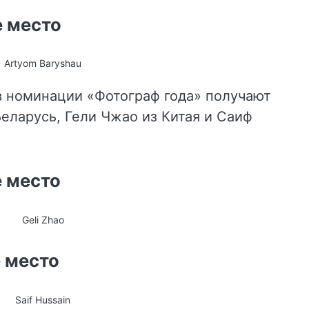
е место
Artyom Baryshau
 в номинации «Фотограф года» получают
еларусь, Гели Чжао из Китая и Саиф
е место
Geli Zhao
е место
Saif Hussain