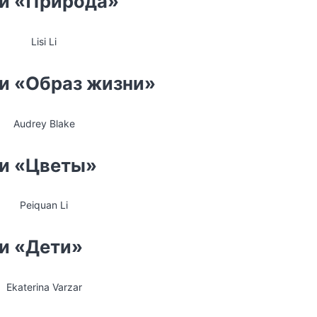
ии «Природа»
Lisi Li
ии «Образ жизни»
Audrey Blake
ии «Цветы»
Peiquan Li
ии «Дети»
Ekaterina Varzar