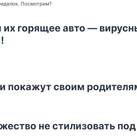
ределок. Посмотрим?
их горящее авто — вирусн
и
!
ни покажут своим родителя
жество не стилизовать под