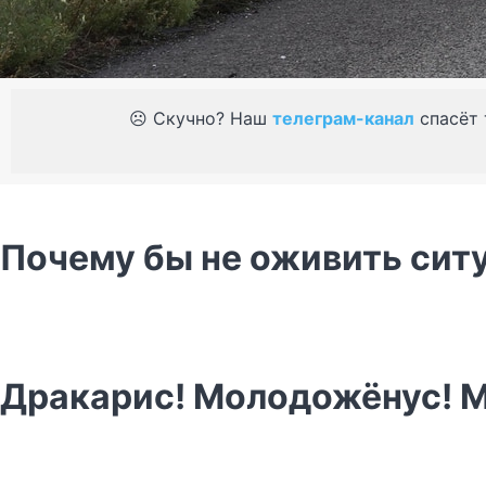
☹️ Скучно? Наш
телеграм-канал
спасёт 
Почему бы не оживить сит
Дракарис! Молодожёнус! 