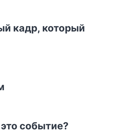
ый кадр, который
м
 это событие?