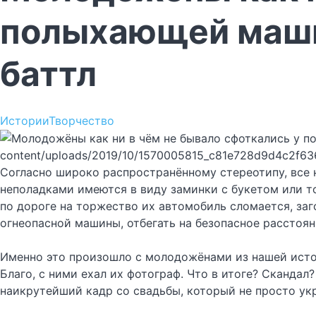
полыхающей маши
баттл
Истории
Творчество
content/uploads/2019/10/1570005815_c81e728d9d4c2f63
Согласно широко распространённому стереотипу, все н
неполадками имеются в виду заминки с букетом или то
по дороге на торжество их автомобиль сломается, за
огнеопасной машины, отбегать на безопасное расстоян
Именно это произошло с молодожёнами из нашей истор
Благо, с ними ехал их фотограф. Что в итоге? Сканда
наикрутейший кадр со свадьбы, который не просто укр