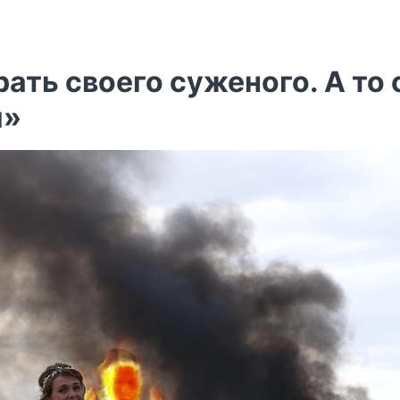
ть своего суженого. А то 
и»