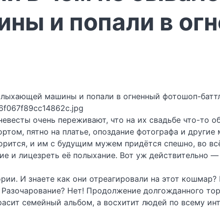
ны и попали в ог
6f067f89cc14862c.jpg
евесты очень переживают, что на их свадьбе что-то об
ртом, пятно на платье, опоздание фотографа и другие
горится, и им с будущим мужем придётся спешно, во в
ие и лицезреть её полыхание. Вот уж действительно — 
ии. И знаете как они отреагировали на этот кошмар?
л? Разочарование? Нет! Продолжение долгожданного то
асит семейный альбом, а восхитит людей по всему инт