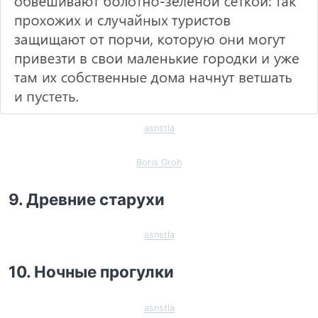
asnstla
Boris Groh
9. Древние старухи
asnstla
10. Ночные прогулки
asnstla