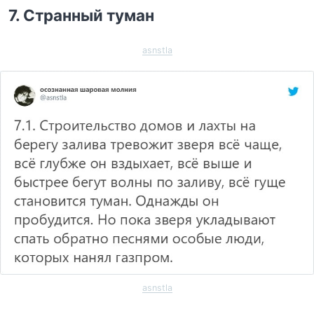
7. Странный туман
asnstla
asnstla