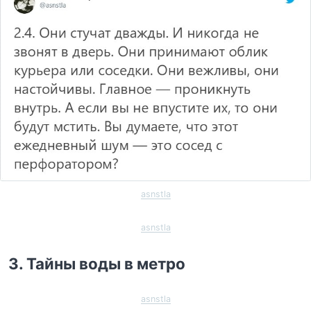
asnstla
asnstla
3. Тайны воды в метро
asnstla