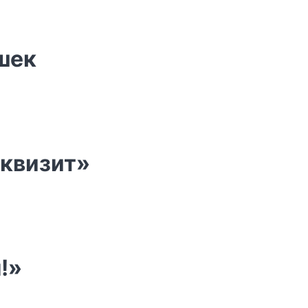
шек
еквизит»
!»