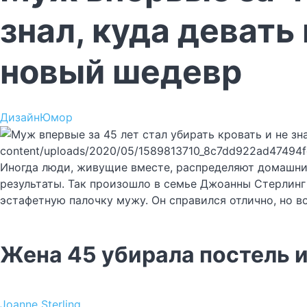
знал, куда девать
новый шедевр
Дизайн
Юмор
content/uploads/2020/05/1589813710_8c7dd922ad47494
Иногда люди, живущие вместе, распределяют домашние
результаты. Так произошло в семье Джоанны Стерлинг
эстафетную палочку мужу. Он справился отлично, но в
Жена 45 убирала постель 
Joanne Sterling