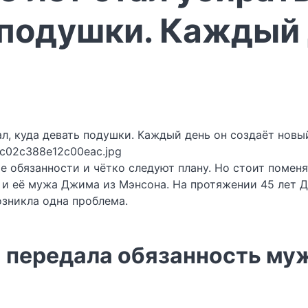
 подушки. Каждый 
fc02c388e12c00eac.jpg
 обязанности и чётко следуют плану. Но стоит помен
 и её мужа Джима из Мэнсона. На протяжении 45 лет Д
озникла одна проблема.
и передала обязанность му