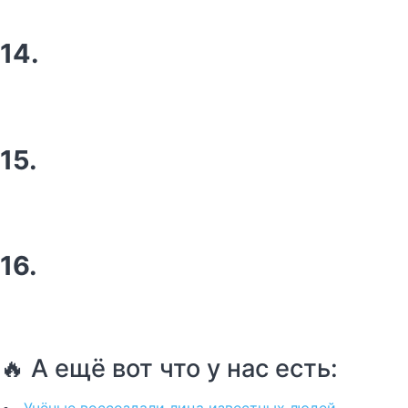
14.
15.
16.
🔥 А ещё вот что у нас есть:
Учёные воссоздали лица известных людей,