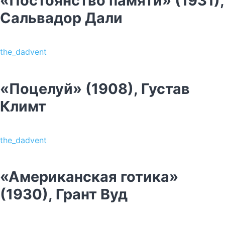
«Постоянство памяти» (1931),
Сальвадор Дали
the_dadvent
«Поцелуй» (1908), Густав
Климт
the_dadvent
«Американская готика»
(1930), Грант Вуд