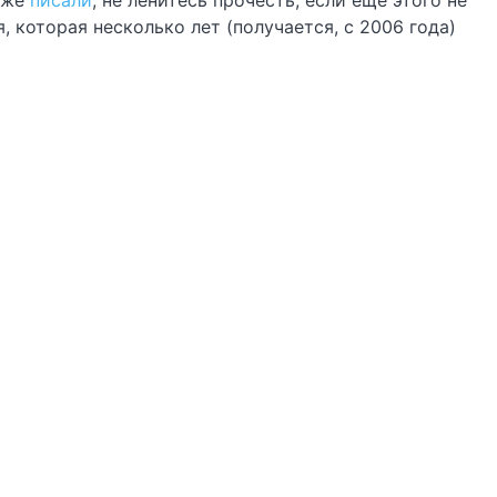
тоже
писали
, не ленитесь прочесть, если ещё этого не
я, которая несколько лет (получается, с 2006 года)