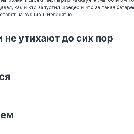
тив ролик в своём Инстаграм*-аккаунте (мы об этом 
давал, как и кто запустил шредер и что за такая батаре
ставят на аукцион. Непонятно.
 не утихают до сих пор
ся
ием