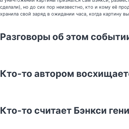
В уничтожении картины признался сам Бэнкси, размес
сделали), но до сих пор неизвестно, кто и кому её про
хранила свой заряд в ожидании часа, когда картину вы
Разговоры об этом событии
Кто-то автором восхищает
Кто-то считает Бэнкси ген