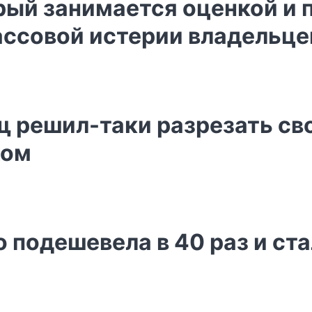
орый занимается оценкой и
ссовой истерии владельце
щ решил-таки разрезать с
жом
о подешевела в 40 раз и ста