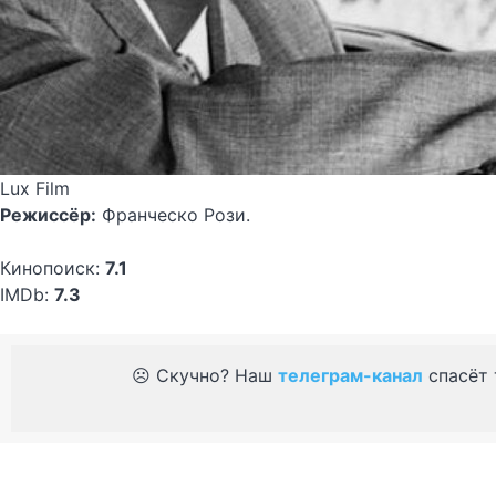
Lux Film
Режиссёр:
Франческо Рози.
Кинопоиск:
7.1
IMDb:
7.3
☹️ Скучно? Наш
телеграм-канал
спасёт 