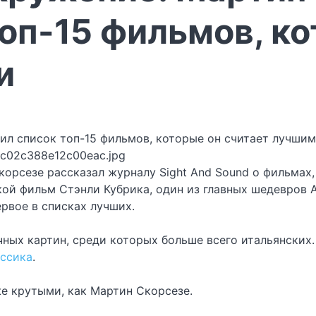
оп-15 фильмов, ко
и
fc02c388e12c00eac.jpg
орсезе рассказал журналу Sight And Sound о фильмах,
кой фильм Стэнли Кубрика, один из главных шедевров 
рвое в списках лучших.
ых картин, среди которых больше всего итальянских. 
ассика
.
же крутыми, как Мартин Скорсезе.