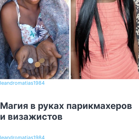
leandromatias1984
Магия в руках парикмахеров
и визажистов
leandromatias1984