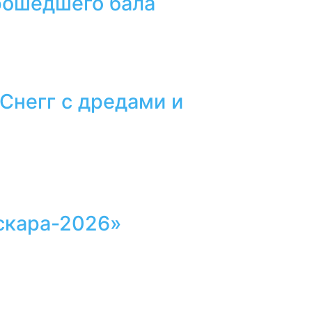
прошедшего бала
 Снегг с дредами и
скара-2026»