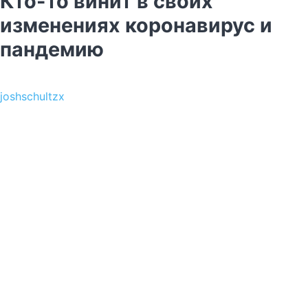
Кто-то винит в своих
изменениях коронавирус и
пандемию
joshschultzx