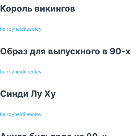
Король викингов
hairbyheidileeoley
Образ для выпускного в 90-х
hairbyheidileeoley
Синди Лу Ху
hairbyheidileeoley