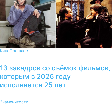
Кино
Прошлое
13 закадров со съёмок фильмов,
которым в 2026 году
исполняется 25 лет
Знаменитости