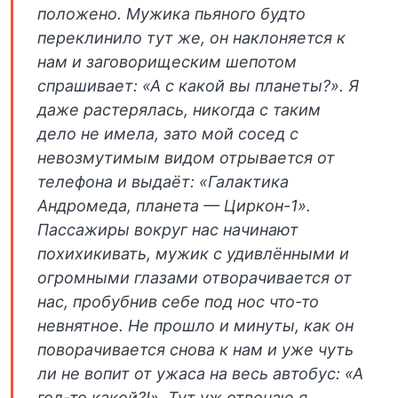
положено. Мужика пьяного будто
переклинило тут же, он наклоняется к
нам и заговорищеским шепотом
спрашивает: «А с какой вы планеты?». Я
даже растерялась, никогда с таким
дело не имела, зато мой сосед с
невозмутимым видом отрывается от
телефона и выдаёт: «Галактика
Андромеда, планета — Циркон-1».
Пассажиры вокруг нас начинают
похихикивать, мужик с удивлёнными и
огромными глазами отворачивается от
нас, пробубнив себе под нос что-то
невнятное. Не прошло и минуты, как он
поворачивается снова к нам и уже чуть
ли не вопит от ужаса на весь автобус: «А
год-то какой?!». Тут уж отвечаю я,