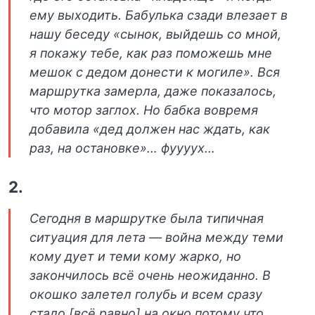
ему выходить. Бабулька сзади влезает в
нашу беседу «сынок, выйдешь со мной,
я покажу тебе, как раз поможешь мне
мешок с дедом донести к могиле». Вся
маршрутка замерла, даже показалось,
что мотор заглох. Но бабка вовремя
добавила «дед должен нас ждать, как
раз, на остановке»… фуууух…
2.
Сегодня в маршрутке была типичная
ситуация для лета — война между теми
кому дует и теми кому жарко, но
закончилось всё очень неожиданно. В
окошко залетел голубь и всем сразу
стало [всё равно] на окно потому что