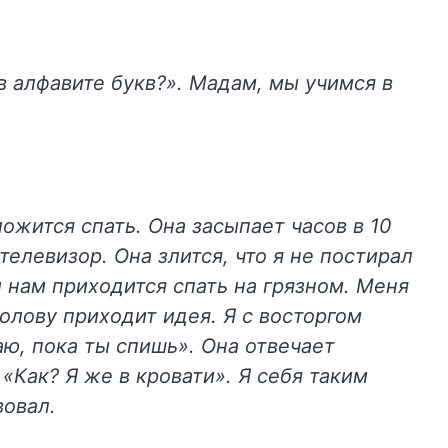
в алфавите букв?». Мадам, мы учимся в
жится спать. Она засыпает часов в 10
телевизор. Она злится, что я не постирал
и нам приходится спать на грязном. Меня
голову приходит идея. Я с восторгом
аю, пока ты спишь». Она отвечает
Как? Я же в кровати». Я себя таким
вовал.