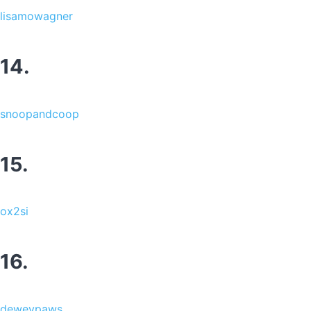
lisamowagner
14.
snoopandcoop
15.
ox2si
16.
deweypaws