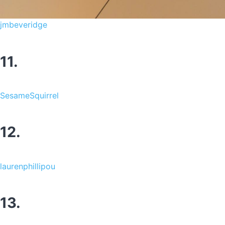
jmbeveridge
11.
SesameSquirrel
12.
laurenphillipou
13.