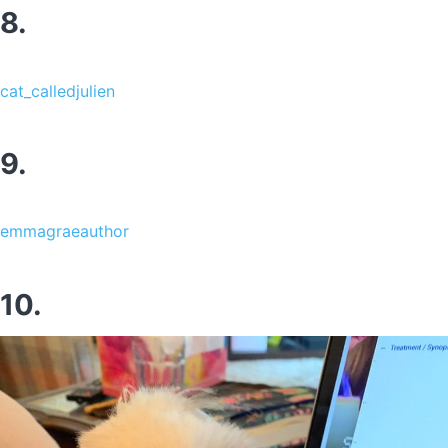
8.
cat_calledjulien
9.
emmagraeauthor
10.