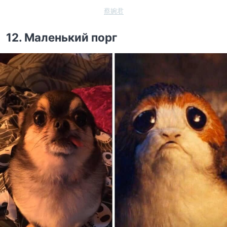
蔡婉君
12. Маленький порг