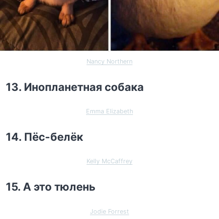
Nancy Northern
13. Инопланетная собака
Emma Elizabeth
14. Пёс-белёк
Kelly McCaffrey
15. А это тюлень
Jodie Forrest