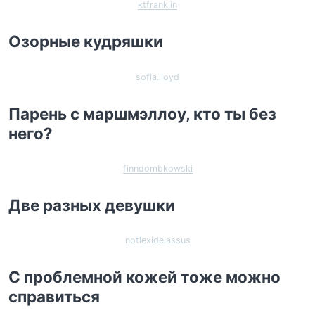
ktfranklin
Озорные кудряшки
sofia.lloyd
Парень с маршмэллоу, кто ты без
него?
finndombkowski
Две разных девушки
notlexidelassus
С проблемной кожей тоже можно
справиться