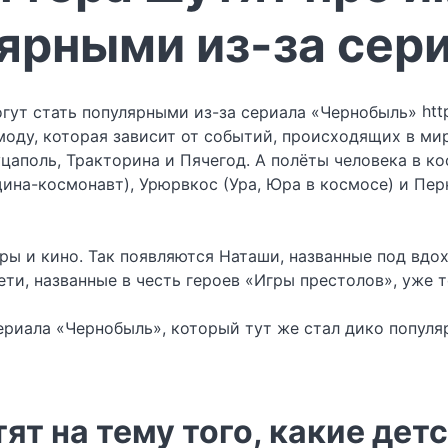
лярными из-за се
htt
оду, которая зависит от событий, происходящих в мир
цаполь, Тракторина и Пячегод. А полёты человека в к
а-космонавт), Урюрвкос (Ура, Юра в космосе) и Перко
ы и кино. Так появляются Наташи, названные под вдох
ети, названные в честь героев «Игры престолов», уже 
риала «Чернобыль», который тут же стал дико популяр
ят на тему того, какие дет