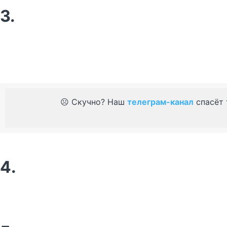
3.
☹️ Скучно? Наш
телеграм-канал
спасёт 
4.