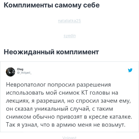
Комплименты самому себе
nataliatka25
syedin
Неожиданный комплимент
_Volgast_