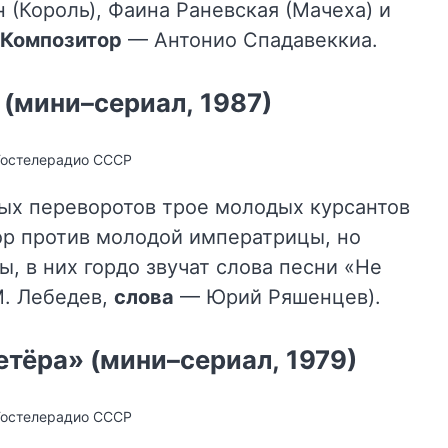
н (Король), Фаина Раневская (Мачеха) и
Композитор
— Антонио Спадавеккиа.
 (мини–сериал, 1987)
Гостелерадио СССР
ых переворотов трое молодых курсантов
ор против молодой императрицы, но
, в них гордо звучат слова песни «Не
. Лебедев,
слова
— Юрий Ряшенцев).
етёра» (мини–сериал, 1979)
Гостелерадио СССР