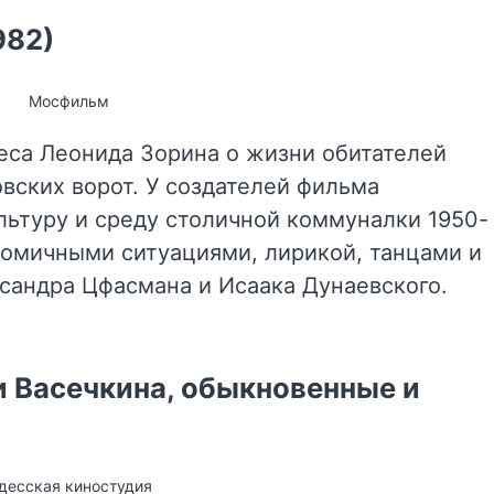
982)
Мосфильм
са Леонида Зорина о жизни обитателей
вских ворот. У создателей фильма
льтуру и среду столичной коммуналки 1950-
 комичными ситуациями, лирикой, танцами и
сандра Цфасмана и Исаака Дунаевского.
 Васечкина, обыкновенные и
десская киностудия