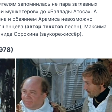
рителям запомнилась не пара заглавных
сни мушкетёров» до «Баллады Атоса». А
ина и обаянием Арамиса невозможно
Ряшенцева (
автор текстов
песен), Максима
онида Сорокина (звукорежиссёр).
978)