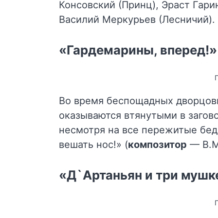
Консовский (Принц), Эраст Гари
Василий Меркурьев (Лесничий).
«Гардемарины, вперед!»
Во время беспощадных дворцов
оказываются втянутыми в загов
несмотря на все пережитые беды
вешать нос!» (
композитор
— В.М
«Д`Артаньян и три мушк