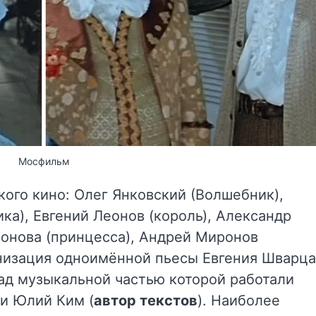
Мосфильм
ого кино: Олег Янковский (Волшебник),
а), Евгений Леонов (король), Александр
монова (принцесса), Андрей Миронов
низация одноимённой пьесы Евгения Шварца
над музыкальной частью которой работали
 и Юлий Ким (
автор текстов
). Наиболее