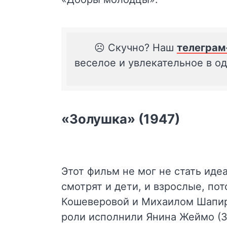
☹️ Скучно? Наш
телеграм
веселое и увлекательное в о
«Золушка» (1947)
Этот фильм не мог не стать иде
смотрят и дети, и взрослые, п
Кошеверовой и Михаилом Шапир
роли исполнили Янина Жеймо (З