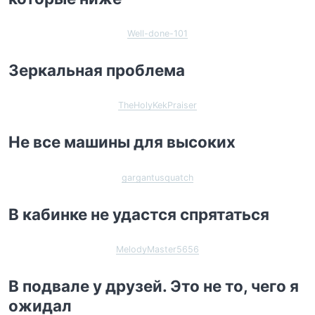
Well-done-101
Зеркальная проблема
TheHolyKekPraiser
Не все машины для высоких
gargantusquatch
В кабинке не удастся спрятаться
MelodyMaster5656
В подвале у друзей. Это не то, чего я
ожидал