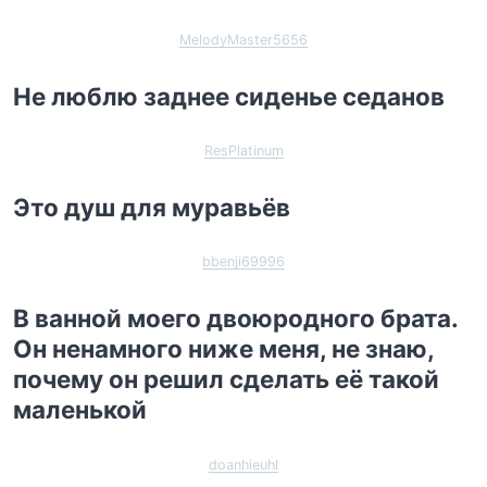
MelodyMaster5656
Не люблю заднее сиденье седанов
ResPlatinum
Это душ для муравьёв
bbenji69996
В ванной моего двоюродного брата.
Он ненамного ниже меня, не знаю,
почему он решил сделать её такой
маленькой
doanhieuhl