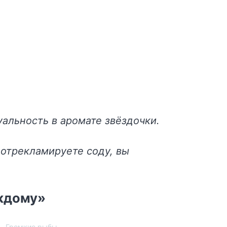
альность в аромате звёздочки.
 отрекламируете соду, вы
аждому»
Громкие рыбы