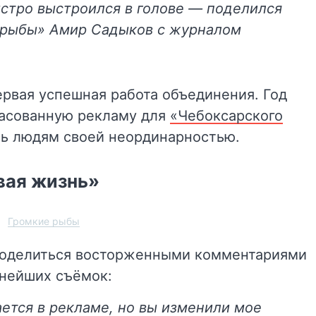
ыстро выстроился в голове — поделился
 рыбы» Амир Садыков с журналом
ервая успешная работа объединения. Год
ласованную рекламу для
«Чебоксарского
сь людям своей неординарностью.
вая жизнь»
Громкие рыбы
поделиться восторженными комментариями
ьнейших съёмок:
ается в рекламе, но вы изменили мое