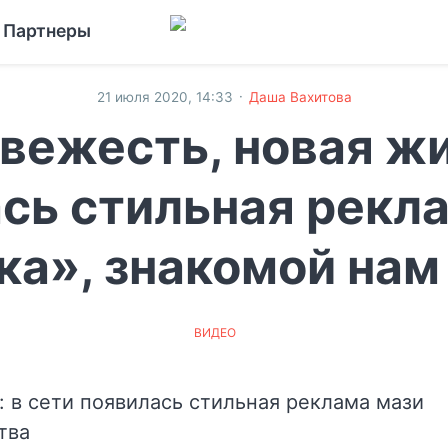
Партнеры
·
21 июля 2020, 14:33
Даша Вахитова
вежесть, новая жи
сь стильная рекл
а», знакомой нам
ВИДЕО