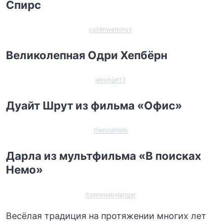
Спирс
caitlinwatkinss
Великолепная Одри Хепбёрн
alexisjett3
Дуайт Шрут из фильма «Офис»
thenoahleib
Дарла из мультфильма «В поисках
Немо»
Itsemmabelanger
Весёлая традиция на протяжении многих лет