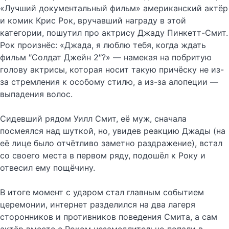
«Лучший документальный фильм» американский актёр
и комик Крис Рок, вручавший награду в этой
категории, пошутил про актрису Джаду Пинкетт-Смит.
Рок произнёс: «Джада, я люблю тебя, когда ждать
фильм ″Солдат Джейн 2″?» — намекая на побритую
голову актрисы, которая носит такую причёску не из-
за стремления к особому стилю, а из-за алопеции —
выпадения волос.
Сидевший рядом Уилл Смит, её муж, сначала
посмеялся над шуткой, но, увидев реакцию Джады (на
её лице было отчётливо заметно раздражение), встал
со своего места в первом ряду, подошёл к Року и
отвесил ему пощёчину.
В итоге момент с ударом стал главным событием
церемонии, интернет разделился на два лагеря
сторонников и противников поведения Смита, а сам