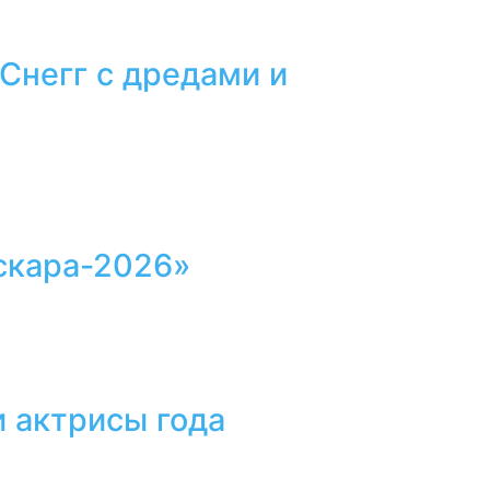
 Снегг с дредами и
скара-2026»
 актрисы года