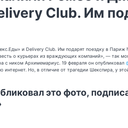
livery Club. Им по
овесть о курьерах из враждующих компаний», — так мо
ра с ником Архимемариус. 19 февраля он опубликовал
о интернет. Но, в отличие от трагедии Шекспира, у эт
бликовал это фото, подписа
»