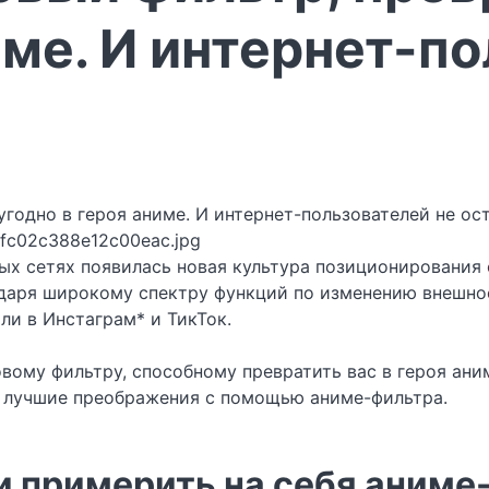
име. И интернет-п
fc02c388e12c00eac.jpg
х сетях появилась новая культура позиционирования с
даря широкому спектру функций по изменению внешнос
ли в Инстаграм* и ТикТок.
вому фильтру, способному превратить вас в героя аним
ь лучшие преображения с помощью аниме-фильтра.
и примерить на себя аниме