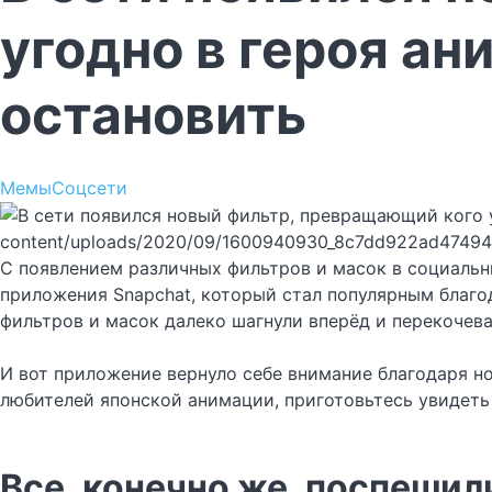
угодно в героя ан
остановить
Мемы
Соцсети
content/uploads/2020/09/1600940930_8c7dd922ad47494
С появлением различных фильтров и масок в социальны
приложения Snapchat, который стал популярным благо
фильтров и масок далеко шагнули вперёд и перекочева
И вот приложение вернуло себе внимание благодаря но
любителей японской анимации, приготовьтесь увидет
Все, конечно же, поспешил