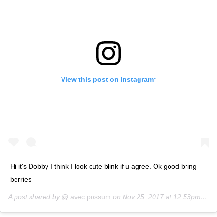
View this post on Instagram*
Hi it's Dobby I think I look cute blink if u agree. Ok good bring
berries
A post shared by @
avec.possum
on
Nov 25, 2017 at 12:53pm PST