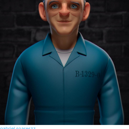
gabriel.soareszz