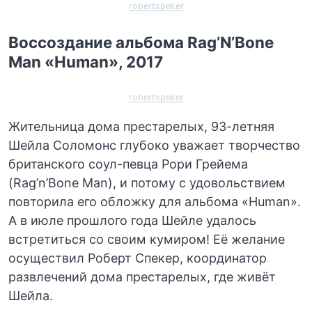
robertspeker
Воссоздание альбома Rag’N’Bone
Man «Human», 2017
robertspeker
Жительница дома престарелых, 93-летняя
Шейла Соломонс глубоко уважает творчество
британского соул-певца Рори Грейема
(Rag’n’Bone Man), и потому с удовольствием
повторила его обложку для альбома «Human».
А в июле прошлого года Шейле удалось
встретиться со своим кумиром! Её желание
осуществил Роберт Спекер, координатор
развлечений дома престарелых, где живёт
Шейла.